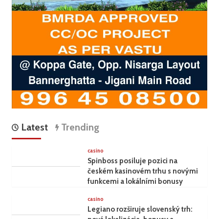
Latest
Trending
casino
Spinboss posiluje pozici na
českém kasinovém trhu s novými
funkcemi a lokálními bonusy
casino
Legiano rozširuje slovenský trh: