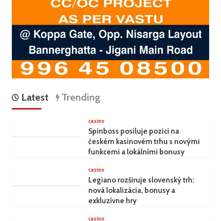
Latest
Trending
casino
Spinboss posiluje pozici na
českém kasinovém trhu s novými
funkcemi a lokálními bonusy
casino
Legiano rozširuje slovenský trh:
nová lokalizácia, bonusy a
exkluzívne hry
casino