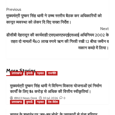
Post
Previous
मुख्यमंत्री पुष्कर सिंह धामी ने उच्च स्तरीय बैठक कर अधिकारियों को
Navigation
कानून व्यवस्था को लेकर दि दिए सख्त निर्देश।
Next
डीसीबी देहरादून की कार्यवाही:एसएआरएफएईएसआई अधिनियम 2002 के
तहत दो मामलों में60 लाख रुपये ऋण की गिरवी रखी 12 बीघा जमीन व
मकान कब्ज़े में लिया।
More Stories
उत्तराखण्ड
कुमाऊँ
गढ़वाल
राजनीति
मुख्यमंत्री पुष्कर सिंह धामी ने विभिन्न विकास योजनाओं एवं निर्माण
कार्यों के लिए ₹14 करोड़ से अधिक की वित्तीय स्वीकृतियां।
30 Jul, 2026
IBN13 News Desk
0
उत्तराखण्ड
कुमाऊँ
गढ़वाल
देश-विदेश
सावन के शुभारंभ पर ‘बम-बम भोले’ के जयकारों से गूंजा हरिद्वार,