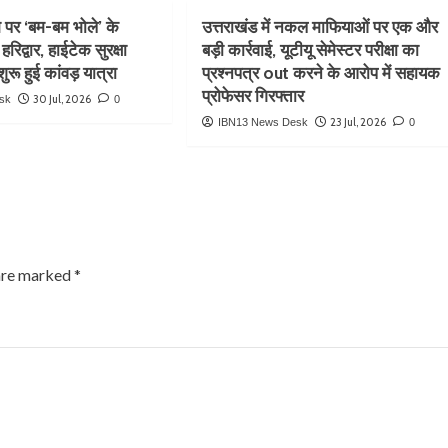
 पर ‘बम-बम भोले’ के
उत्तराखंड में नकल माफियाओं पर एक और
हरिद्वार, हाईटेक सुरक्षा
बड़ी कार्रवाई, यूटीयू सेमेस्टर परीक्षा का
ुरू हुई कांवड़ यात्रा
प्रश्नपत्र out करने के आरोप में सहायक
प्रोफेसर गिरफ्तार
30 Jul, 2026
sk
0
23 Jul, 2026
IBN13 News Desk
0
 are marked
*