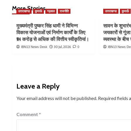
More Stories
उत्तराखण्ड
कुमाऊँ
गढ़वाल
राजनीति
उत्तराखण्ड
कुमाऊँ
मुख्यमंत्री पुष्कर सिंह धामी ने विभिन्न
सावन के शुभारंभ
विकास योजनाओं एवं निर्माण कार्यों के लिए
जयकारों से गूंजा 
₹14 करोड़ से अधिक की वित्तीय स्वीकृतियां।
व्यवस्था के बीच श
30 Jul, 2026
IBN13 News Desk
0
IBN13 News De
Leave a Reply
Your email address will not be published.
Required fields
Comment
*