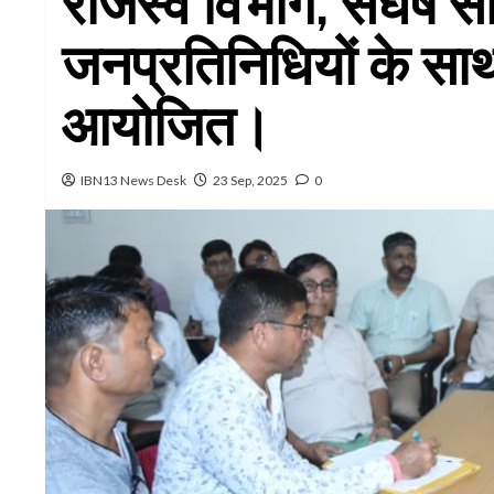
राजस्व विभाग, संघर्ष स
जनप्रतिनिधियों के स
आयोजित।
IBN13 News Desk
23 Sep, 2025
0