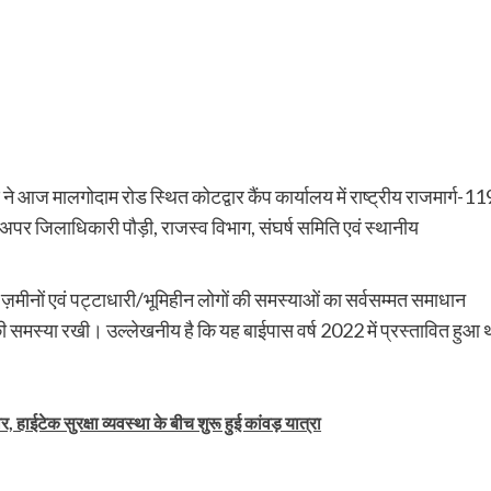
े आज मालगोदाम रोड स्थित कोटद्वार कैंप कार्यालय में राष्ट्रीय राजमार्ग-11
ाग, अपर जिलाधिकारी पौड़ी, राजस्व विभाग, संघर्ष समिति एवं स्थानीय
ं, ज़मीनों एवं पट्टाधारी/भूमिहीन लोगों की समस्याओं का सर्वसम्मत समाधान
समस्या रखी। उल्लेखनीय है कि यह बाईपास वर्ष 2022 में प्रस्तावित हुआ थ
, हाईटेक सुरक्षा व्यवस्था के बीच शुरू हुई कांवड़ यात्रा