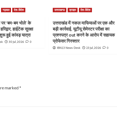
गढ़वाल
देश-विदेश
उत्तराखण्ड
क्राइम
देश-विदेश
 पर ‘बम-बम भोले’ के
उत्तराखंड में नकल माफियाओं पर एक और
हरिद्वार, हाईटेक सुरक्षा
बड़ी कार्रवाई, यूटीयू सेमेस्टर परीक्षा का
ुरू हुई कांवड़ यात्रा
प्रश्नपत्र out करने के आरोप में सहायक
प्रोफेसर गिरफ्तार
30 Jul, 2026
sk
0
23 Jul, 2026
IBN13 News Desk
0
 are marked
*