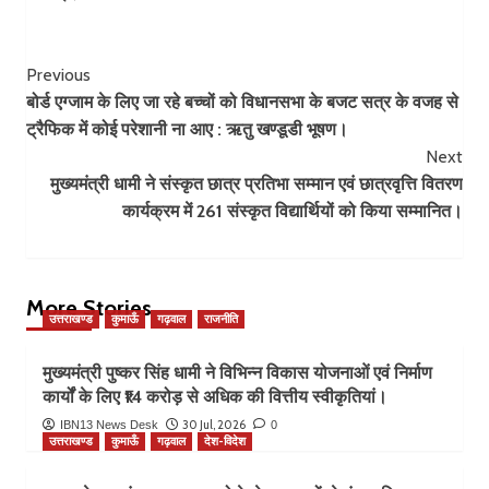
Post
Previous
बोर्ड एग्जाम के लिए जा रहे बच्चों को विधानसभा के बजट सत्र के वजह से
Navigation
ट्रैफिक में कोई परेशानी ना आए : ऋतु खण्डूडी भूषण।
Next
मुख्यमंत्री धामी ने संस्कृत छात्र प्रतिभा सम्मान एवं छात्रवृत्ति वितरण
कार्यक्रम में 261 संस्कृत विद्यार्थियों को किया सम्मानित।
More Stories
उत्तराखण्ड
कुमाऊँ
गढ़वाल
राजनीति
मुख्यमंत्री पुष्कर सिंह धामी ने विभिन्न विकास योजनाओं एवं निर्माण
कार्यों के लिए ₹14 करोड़ से अधिक की वित्तीय स्वीकृतियां।
30 Jul, 2026
IBN13 News Desk
0
उत्तराखण्ड
कुमाऊँ
गढ़वाल
देश-विदेश