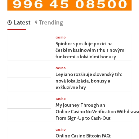
Latest
Trending
casino
Spinboss posiluje pozici na
českém kasinovém trhu s novými
funkcemi a lokálními bonusy
casino
Legiano rozširuje slovenský trh:
nová lokalizácia, bonusy a
exkluzívne hry
casino
My Journey Through an
Online Casino No Verification Withdrawa
From Sign‑Up to Cash‑Out
casino
Online Casino Bitcoin FAQ: