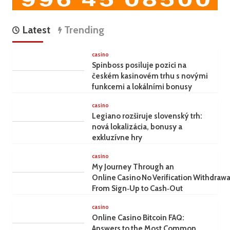
Latest
Trending
casino
Spinboss posiluje pozici na
českém kasinovém trhu s novými
funkcemi a lokálními bonusy
casino
Legiano rozširuje slovenský trh:
nová lokalizácia, bonusy a
exkluzívne hry
casino
My Journey Through an
Online Casino No Verification Withdrawa
From Sign‑Up to Cash‑Out
casino
Online Casino Bitcoin FAQ:
Answers to the Most Common