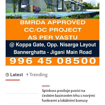
Latest
Trending
casino
Spinboss posiluje pozici na
českém kasinovém trhu s novými
funkcemi a lokálními bonusy