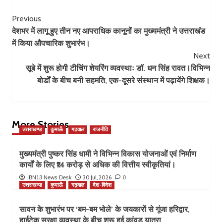
Post
Previous
देशभर में लागू हुए तीन नए आपराधिक कानूनों का मुख्यमंत्री ने उत्तराखंड
Navigation
में किया औपचारिक शुभारंभ।
Next
सूबे में शुरू होगी टीचिंग शेयरिंग व्यवस्थाः डॉ. धन सिंह रावत।विभिन्न
बोर्डों के बीच बनी सहमति, एक-दूसरे संस्थान में पढ़ायेंगे शिक्षक।
More Stories
उत्तराखण्ड
कुमाऊँ
गढ़वाल
राजनीति
मुख्यमंत्री पुष्कर सिंह धामी ने विभिन्न विकास योजनाओं एवं निर्माण
कार्यों के लिए ₹14 करोड़ से अधिक की वित्तीय स्वीकृतियां।
30 Jul, 2026
IBN13 News Desk
0
उत्तराखण्ड
कुमाऊँ
गढ़वाल
देश-विदेश
सावन के शुभारंभ पर ‘बम-बम भोले’ के जयकारों से गूंजा हरिद्वार,
हाईटेक सुरक्षा व्यवस्था के बीच शुरू हुई कांवड़ यात्रा