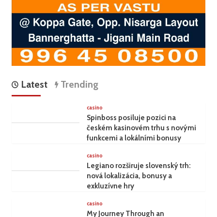
Latest
Trending
casino
Spinboss posiluje pozici na
českém kasinovém trhu s novými
funkcemi a lokálními bonusy
casino
Legiano rozširuje slovenský trh:
nová lokalizácia, bonusy a
exkluzívne hry
casino
My Journey Through an