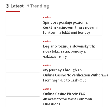
Latest
Trending
casino
Spinboss posiluje pozici na
českém kasinovém trhu s novými
funkcemi a lokálními bonusy
casino
Legiano rozširuje slovenský trh:
nová lokalizácia, bonusy a
exkluzívne hry
casino
My Journey Through an
Online Casino No Verification Withdrawa
From Sign‑Up to Cash‑Out
casino
Online Casino Bitcoin FAQ:
Answers to the Most Common
Questions